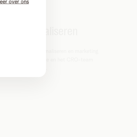
eer over ons
… en optimaliseren
conversieratio optimaliseren en marketing
t doel van An Dewilde en het CRO-team
 Optimisation-team).