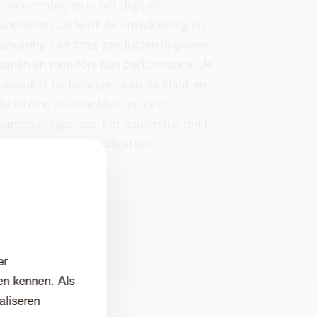
concurrentie, en in het digitale
landschap. Je leidt de ontwikkeling en
lancering van onze producten in goede
banen en monitort hun performance. Je
verdedigt de belangen van de klant en
de interne stakeholders en doet
aanbevelingen aan het leadership rond
scope, timings en budgetten.
er
en kennen. Als
aliseren