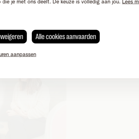
o die je met ons deelt. De keuze is volledig aan jou.
Lees m
Meten is weten 
s weigeren
Alle cookies aanvaarden
Op basis van ruwe data de 
uren aanpassen
en data verenigen. Da’s he
(ofte het Conversion Rate