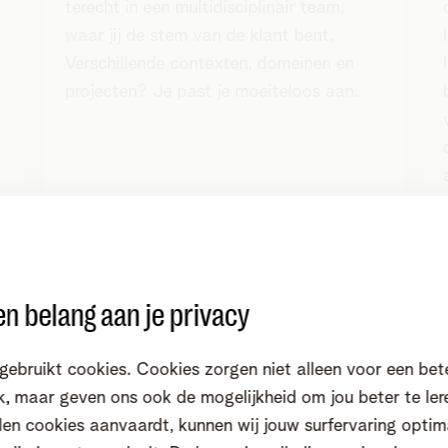
terecht in een multidisciplinair team,
waar jij de stem van de klant bent.
Verschillende contexten, domeinen en
projecten? Je past je moeiteloos aan.
n belang aan je privacy
gebruikt cookies. Cookies zorgen niet alleen voor een bet
, maar geven ons ook de mogelijkheid om jou beter te ler
en cookies aanvaardt, kunnen wij jouw surfervaring optim