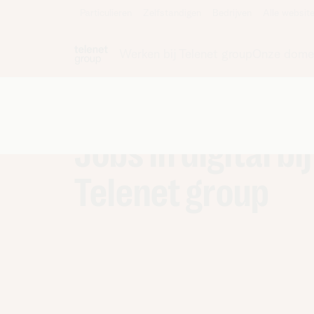
Particulieren
Zelfstandigen
Bedrijven
Supply chain, procurement en
Shops
Jobs in digital bij
finance
Custom
HR, Legal & Strategy
Techni
Telenet group
Marketing en communicatie
Sales