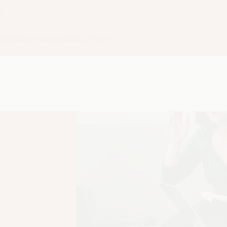
Data
er Service
Digital
sche customer service
IT & Engineering
Starters