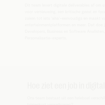
Dit team levert digitale deliverables af om u
voor vernieuwing, een kritische geest en fo
zaken tot iets ‘aha’-eenvoudigs en maakt van
entertainmentplatformen en meer. Dat doe j
Developers, Business en Software Analisten,
Personalisatie-experts.
Hoe ziet een job in digita
Ons team bestaat uit een heleboel verschill
binnenkort verwelkomen?