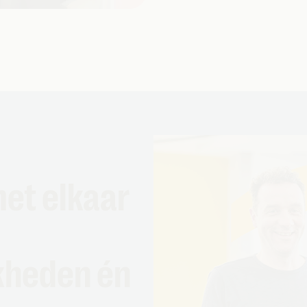
met elkaar
kheden én