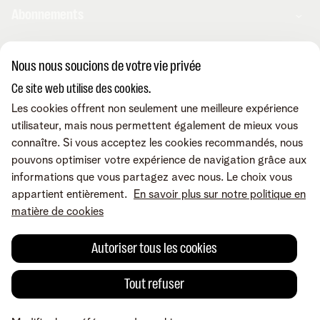
Abonnements
Combos
Nous nous soucions de votre vie privée
Aide et conseils
Internet
Ce site web utilise des cookies.
Mobile
Telenet TV
Les cookies offrent non seulement une meilleure expérience
MyTelenet-app
Service client
BE Sports
utilisateur, mais nous permettent également de mieux vous
Contactez-nous
BE TV
connaître. Si vous acceptez les cookies recommandés, nous
Déménager
Fibre
pouvons optimiser votre expérience de navigation grâce aux
Easy Switch
Internet
Corporate
Amplificateurs wifi
informations que vous partagez avec nous. Le choix vous
Reprise
Mobile et fixe
Téléphonie fixe
appartient entièrement.
En savoir plus sur notre politique en
Notre communauté
TV et divertissement
Les appareils
matière de cookies
Tarifs
Relevés de compte
A propos de Telenet
Promos
Retrouvez-nous sur
Dérangements
Presse et médias
Sécurité
Autoriser tous les cookies
Modifier vos données
Informations financières
Modifier mes produits
Développement durable
Offre Internet Sociale
Conditions
Mentions légales
Droit de rétractation
Modifier les préférences de
Tout refuser
Careers
Check & Smile
cookies
Qualité des services
Accessibilité
Vie privée
© Telenet 2026 - Telenet SRL - Liersesteenweg 4, 2800 Malines -