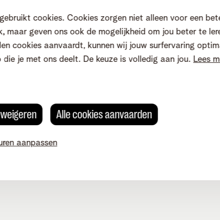
diensten
Contact & advies
gebruikt cookies. Cookies zorgen niet alleen voor een bet
, maar geven ons ook de mogelijkheid om jou beter te ler
net-app
Contacteer ons
en cookies aanvaardt, kunnen wij jouw surfervaring optim
il
Online hulp
o die je met ons deelt. De keuze is volledig aan jou.
Lees m
net
Vraag een bezoek aan
ud
Winkelpunten
ne Business Portal
Verhuizen
s weigeren
Alle cookies aanvaarden
tale Versnelling
Tarieven
 voor je zaak
Inspiratie
Onze klantendienst
uren aanpassen