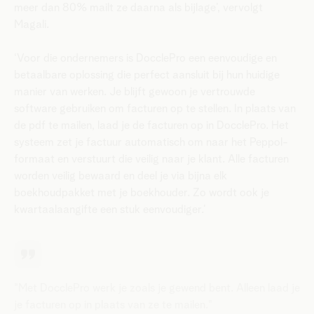
meer dan 80% mailt ze daarna als bijlage’, vervolgt
Magali.
‘Voor die ondernemers is DocclePro een eenvoudige en
betaalbare oplossing die perfect aansluit bij hun huidige
manier van werken. Je blijft gewoon je vertrouwde
software gebruiken om facturen op te stellen. In plaats van
de pdf te mailen, laad je de facturen op in DocclePro. Het
systeem zet je factuur automatisch om naar het Peppol-
formaat en verstuurt die veilig naar je klant. Alle facturen
worden veilig bewaard en deel je via bijna elk
boekhoudpakket met je boekhouder. Zo wordt ook je
kwartaalaangifte een stuk eenvoudiger.’
"Met DocclePro werk je zoals je gewend bent. Alleen laad je
je facturen op in plaats van ze te mailen."