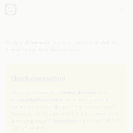
Ik wil nieuwe klant worden
Welkom bij
Telenet
! Ook al ben je (nog) geen klant, we
helpen je natuurlijk heel graag verder.
Check ons aanbod
Of je nu gaat voor enkel
mobiel, internet, tv
of
een
combinatie van alles
, we hebben zeker een
aanbod dat perfect bij je past! Ben je al overtuigd?
Dan regel je via Easyswitch in 1-2-3 je overstap. Heb
je toch nog vragen?
Contacteer
ons dan op 0800 68
000, of via chat.