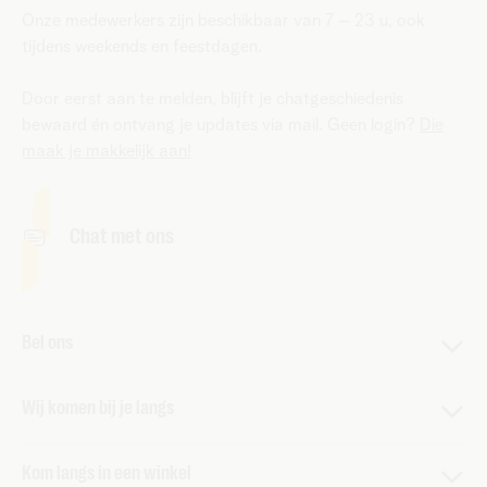
Onze medewerkers zijn beschikbaar van 7 – 23 u, ook
tijdens weekends en feestdagen.
Door eerst aan te melden, blijft je chatgeschiedenis
bewaard én ontvang je updates via mail. Geen login?
Die
maak je makkelijk aan!
Chat met ons
Bel ons
Bel ons op 0800 68 000
Wij komen bij je langs
Openingsuren
Maak een afspraak voor een oplossing op maat
Maandag tot vrijdag 8-20u.
Kom langs in een winkel
Laat je gegevens achter en wij bellen je zo snel mogelijk