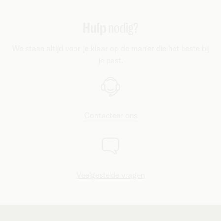
geldigheid in een landengroep is die voor gebruik in
‘Roaming Plus’ of ‘Roaming Ultra’, gevolgd door het land
Andorra, Monaco en Zwitserland.
waarvoor je de pass hebt geactiveerd. Makkelijk en handig,
Hulp
nodig?
toch?
We staan altijd voor je klaar op de manier die het beste bij
je past.
Contacteer ons
Veelgestelde vragen