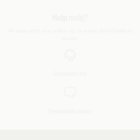
geldigheid in een landengroep is die voor gebruik in
‘Roaming Plus’ of ‘Roaming Ultra’, gevolgd door het land
Andorra, Monaco en Zwitserland.
waarvoor je de pass hebt geactiveerd. Makkelijk en handig,
Hulp
nodig?
toch?
We staan altijd voor je klaar op de manier die het beste bij
je past.
Contacteer ons
Veelgestelde vragen