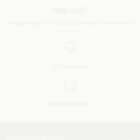
Andorra, Monaco en Zwitserland.
waarvoor je de pass hebt geactiveerd. Makkelijk en handig,
Hulp
nodig?
toch?
We staan altijd voor je klaar op de manier die het beste bij
je past.
Contacteer ons
Veelgestelde vragen
Voorwaarden en disclaimers