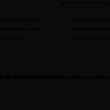
samenwerken in één omge
aat, waar je ook bent
Gebruik je vaste za
er, tijdstip of locatie
Geen extra toestell
 schermdelen
Voor zowel nieuwe 
der dan 5 medewerkers?
Bekijk ons aanbod voor kleine z