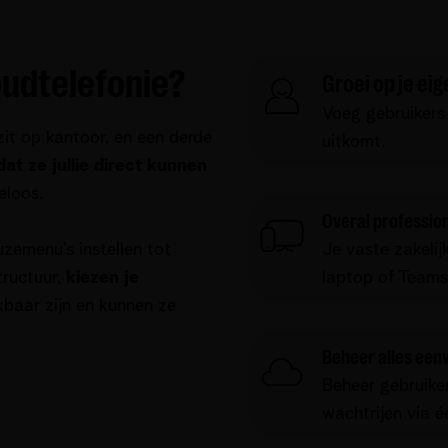
udtelefonie?
Groei op je ei
Voeg gebruikers
zit op kantoor, en een derde
uitkomt.
at ze jullie direct kunnen
eloos.
Overal professio
uzemenu’s instellen tot
Je vaste zakeli
tructuur,
kiezen je
laptop of Teams
kbaar zijn en kunnen ze
Beheer alles eenv
Beheer gebruike
wachtrijen via é