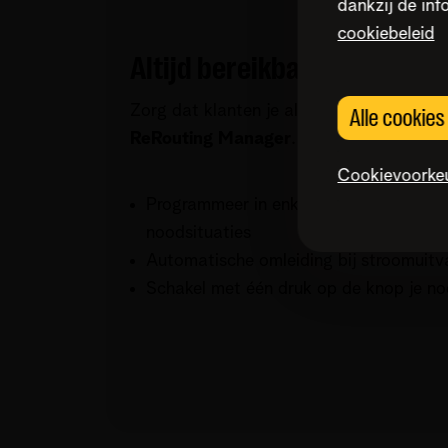
dankzij de inf
cookiebeleid
Altijd bereikbaar, zelfs bij 
Zorg dat klanten je altijd kunnen bereik
Alle cookie
ReRouting Manager
.
Cookievoorke
Programmeer in enkele klikken doorsch
noodsituaties
Automatische omleiding bij stroomuitv
Schakel met één druk op de knop je noo