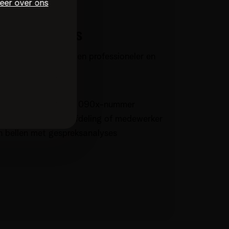
eer over ons
ervicenummers
edrijf eenvoudiger en professioneler en
g.
800-, 078-, 070- of 090x-nummer
ch naar de juiste afdeling of medewerker
 bellen met gespreksanalyses