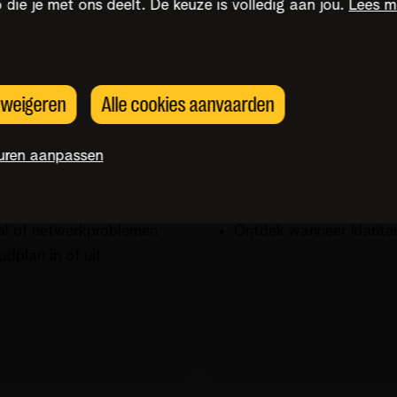
o die je met ons deelt. De keuze is volledig aan jou.
Lees m
storingen
Professionele s
en met
de Interactive
Maak het contact met je b
s weigeren
Alle cookies aanvaarden
verbeter je klantenervarin
uren aanpassen
akelingen voor
Kies een herkenbaar 0
Stuur klanten automatis
al of netwerkproblemen
Ontdek wanneer klanten
dplan in of uit