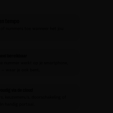
gen tempo
 of nummers toe wanneer het jou
neel bereikbaar
jke nummer werkt op je smartphone,
 – waar je ook bent.
oudig via de cloud
rs, keuzemenu’s, doorschakeling of
én handig portaal.