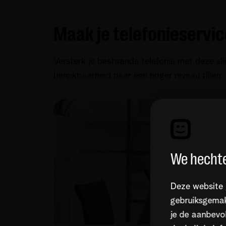
Maak je telefonieservi
Versterk je bestaande telefonie met deze sli
bereikbaarheid naar een hoger niveau tillen.
We hechte
Deze website 
gebruiksgemak
je de aanbevol