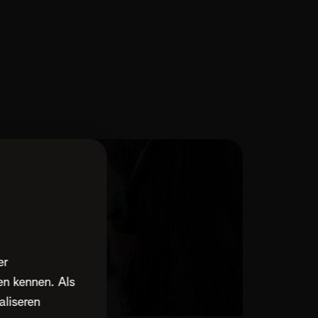
er
en kennen. Als
aliseren