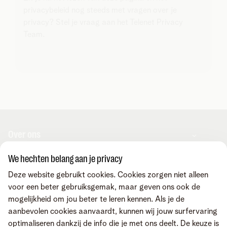
privacybeleid nog steeds met vragen over je
privacy? Stel je vraag aan het Telenet Privacy
Team.
Over ons
We hechten belang aan je privacy
Over Telenet Business
Support
Deze website gebruikt cookies. Cookies zorgen niet alleen
Ons netwerk
voor een beter gebruiksgemak, maar geven ons ook de
Onze Business Partners
mogelijkheid om jou beter te leren kennen. Als je de
Pers
Veelgestelde vragen
Contacteer ons
aanbevolen cookies aanvaardt, kunnen wij jouw surfervaring
Vacatures
Business Mobile Portal
optimaliseren dankzij de info die je met ons deelt. De keuze is
MyBill Portal