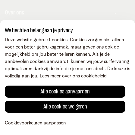
Over ons
We hechten belang aan je privacy
Over Telenet Business
Support
Ons netwerk
Deze website gebruikt cookies. Cookies zorgen niet alleen
Onze Business Partners
voor een beter gebruiksgemak, maar geven ons ook de
Pers
Veelgestelde vragen
mogelijkheid om jou beter te leren kennen. Als je de
Contacteer ons
Vacatures
Business Mobile Portal
aanbevolen cookies aanvaardt, kunnen wij jouw surfervaring
MyBill Portal
optimaliseren dankzij de info die je met ons deelt. De keuze is
TIP-Portal
Neem contact op
volledig aan jou.
Lees meer over ons cookiebeleid
Vind ons ook op
MyCloud
Laat je terugbellen
Online portalen
Mail ons
Alle cookies aanvaarden
Maak een afspraak
Voorwaarden
Juridische info
Privacybeleid
Cookievoorkeuren aanpassen
Alle cookies weigeren
Cookiebeleid
Toegankelijkheid
© Telenet 2026 - Telenet BV – Liersesteenweg 4, 2800 Mechelen –
BTW BE 0473.416.418 - RPR Antwerpen, afd. Mechelen
Cookievoorkeuren aanpassen