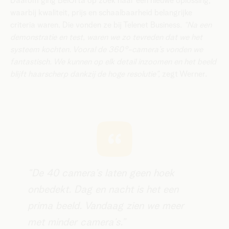
Daarom ging BelOrta op zoek naar een nieuwe oplossing,
waarbij kwaliteit, prijs en schaalbaarheid belangrijke
criteria waren. Die vonden ze bij Telenet Business.
“Na een
demonstratie en test, waren we zo tevreden dat we het
systeem kochten. Vooral de 360°-camera’s vonden we
fantastisch. We kunnen op elk detail inzoomen en het beeld
blijft haarscherp dankzij de hoge resolutie”,
zegt Werner.
​​“De 40 camera’s laten geen hoek
onbedekt. Dag en nacht is het een
prima beeld. Vandaag zien we meer
met minder camera’s.”