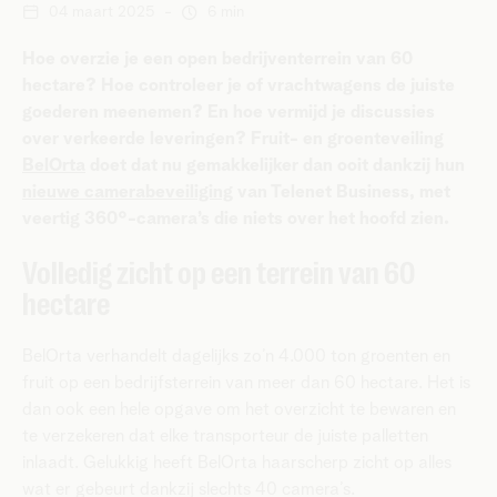
04 maart 2025
-
6 min
Hoe overzie je een open bedrijventerrein van 60
hectare? Hoe controleer je of vrachtwagens de juiste
goederen meenemen? En hoe vermijd je discussies
over verkeerde leveringen? Fruit- en groenteveiling
BelOrta
doet dat nu gemakkelijker dan ooit dankzij hun
nieuwe camerabeveiliging
van Telenet Business, met
veertig 360°-camera’s die niets over het hoofd zien.
Volledig zicht op een terrein van 60
hectare
BelOrta verhandelt dagelijks zo’n 4.000 ton groenten en
fruit op een bedrijfsterrein van meer dan 60 hectare. Het is
dan ook een hele opgave om het overzicht te bewaren en
te verzekeren dat elke transporteur de juiste palletten
inlaadt. Gelukkig heeft BelOrta haarscherp zicht op alles
wat er gebeurt dankzij slechts 40 camera’s.