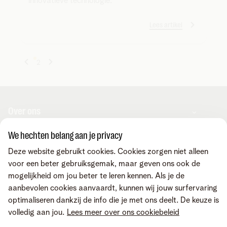
innovatieve technologie.
Lees artikel
1
2
Over ons
We hechten belang aan je privacy
Over Telenet Business
Support
Deze website gebruikt cookies. Cookies zorgen niet alleen
Ons netwerk
voor een beter gebruiksgemak, maar geven ons ook de
Onze Business Partners
mogelijkheid om jou beter te leren kennen. Als je de
Pers
Veelgestelde vragen
Contacteer ons
aanbevolen cookies aanvaardt, kunnen wij jouw surfervaring
Vacatures
Business Mobile Portal
optimaliseren dankzij de info die je met ons deelt. De keuze is
MyBill Portal
volledig aan jou.
Lees meer over ons cookiebeleid
TIP-Portal
Neem contact op
Vind ons ook op