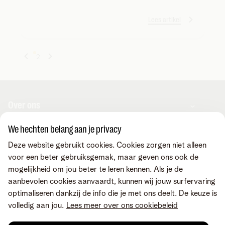
Lees artikel
1
2
Over ons
We hechten belang aan je privacy
Over Telenet Business
Support
Deze website gebruikt cookies. Cookies zorgen niet alleen
Ons netwerk
voor een beter gebruiksgemak, maar geven ons ook de
Onze Business Partners
mogelijkheid om jou beter te leren kennen. Als je de
Pers
Veelgestelde vragen
Contacteer ons
aanbevolen cookies aanvaardt, kunnen wij jouw surfervaring
Vacatures
Business Mobile Portal
optimaliseren dankzij de info die je met ons deelt. De keuze is
MyBill Portal
volledig aan jou.
Lees meer over ons cookiebeleid
TIP-Portal
Neem contact op
Vind ons ook op
MyCloud
Laat je terugbellen