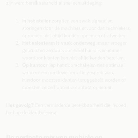
zijn werd bereikbaarheid al snel een uitdaging:
In het atelier
zorgden een zwak signaal en
storingen door de machines ervoor dat techniekers
oproepen niet altijd konden opnemen of afwerken.
Het salesteam is vaak onderweg
, maar vroeger
gebruikten ze daarvoor enkel hun privénummer
waardoor klanten hen niet altijd konden bereiken.
Op kantoor
liep het doorschakelen niet optimaal
wanneer een medewerker al in gesprek was.
Hierdoor moesten klanten teruggebeld worden of
moesten ze zelf opnieuw contact opnemen.
Het gevolg?
Een verminderde bereikbaarheid die invloed
had op de klantbeleving.
De perfecte mix van mobiele en