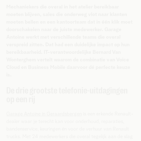
Mechaniekers die overal in het atelier bereikbaar
moeten blijven, sales die onderweg vlot naar klanten
moeten bellen en een kantoorteam dat in één klik moet
doorschakelen naar de juiste medewerker. Garage
Antoine werkt met verschillende teams die overal
verspreid zitten. Dat had een duidelijke impact op hun
bereikbaarheid. IT-verantwoordelijke Bernard Van
Wonterghem vertelt waarom de combinatie van Voice
Cloud en Business Mobile daarvoor dé perfecte keuze
is.
De drie grootste telefonie-uitdagingen
op een rij
Garage Antoine in Geraardsbergen
is een erkende Renault-
dealer waar je terecht kan voor onderhoud, reparaties,
bandenservice, keuringen én voor de verhuur van Renault
trucks. Met 24 medewerkers die overal tegelijk aan de slag