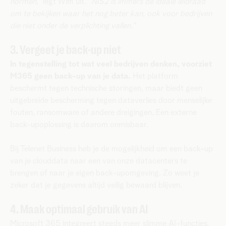
normen,”
legt Wim uit
. “NIS2 is immers de ideale leidraad
om te bekijken waar het nog beter kan, ook voor bedrijven
die niet onder de verplichting vallen.”
3. Vergeet je back-up niet
In tegenstelling tot wat veel bedrijven denken, voorziet
M365 geen back-up van je data.
Het platform
beschermt tegen technische storingen, maar biedt geen
uitgebreide bescherming tegen dataverlies door menselijke
fouten, ransomware of andere dreigingen. Een externe
back-upoplossing is daarom onmisbaar.
Bij Telenet Business heb je de mogelijkheid om een back-up
van je clouddata naar een van onze datacenters te
brengen of naar je eigen back-upomgeving. Zo weet je
zeker dat je gegevens altijd veilig bewaard blijven.
4. Maak optimaal gebruik van AI
Microsoft 365 integreert steeds meer slimme AI-functies,