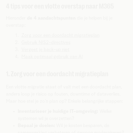
4 tips voor een vlotte overstap naar M365
Hieronder
de 4 aandachtspunten
die je helpen bij je
overstap:
Zorg voor een doordacht migratieplan
Gebruik NIS2-directives
Vergeet je back-up niet
Maak optimaal gebruik van AI
1. Zorg voor een doordacht migratieplan
Een vlotte migratie staat of valt met een doordacht plan,
anders loop je risico op fouten, downtime of dataverlies.
Maar hoe stel je zo’n plan op? Enkele belangrijke stappen:
Inventariseer je huidige IT-omgeving:
Welke
systemen wil je overzetten?
Bepaal je doelen:
Wil je kosten besparen, de
samenwerking verbeteren of gewoon moderniseren?