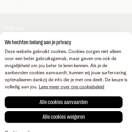
Over ons
We hechten belang aan je privacy
Over Telenet Business
Support
Deze website gebruikt cookies. Cookies zorgen niet alleen
Ons netwerk
voor een beter gebruiksgemak, maar geven ons ook de
Onze Business Partners
mogelijkheid om jou beter te leren kennen. Als je de
Pers
Veelgestelde vragen
Contacteer ons
aanbevolen cookies aanvaardt, kunnen wij jouw surfervaring
Vacatures
Business Mobile Portal
optimaliseren dankzij de info die je met ons deelt. De keuze is
MyBill Portal
volledig aan jou.
Lees meer over ons cookiebeleid
TIP-Portal
Neem contact op
Vind ons ook op
MyCloud
Laat je terugbellen
Alle cookies aanvaarden
Online portalen
Mail ons
Maak een afspraak
Voorwaarden
Juridische info
Privacybeleid
Cookievoorkeuren aanpassen
Alle cookies weigeren
Cookiebeleid
Toegankelijkheid
© Telenet 2026 - Telenet BV – Liersesteenweg 4, 2800 Mechelen –