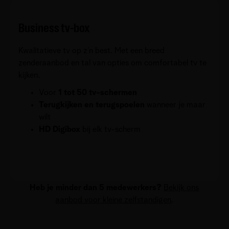
Business tv-box
Kwalitatieve tv op z’n best. Met een breed
zenderaanbod en tal van opties om comfortabel tv te
kijken.
Voor
1 tot 50 tv-schermen
Terugkijken en terugspoelen
wanneer je maar
wilt
HD Digibox
bij elk tv-scherm
Heb je minder dan 5 medewerkers?
Bekijk ons
aanbod voor kleine zelfstandigen
.