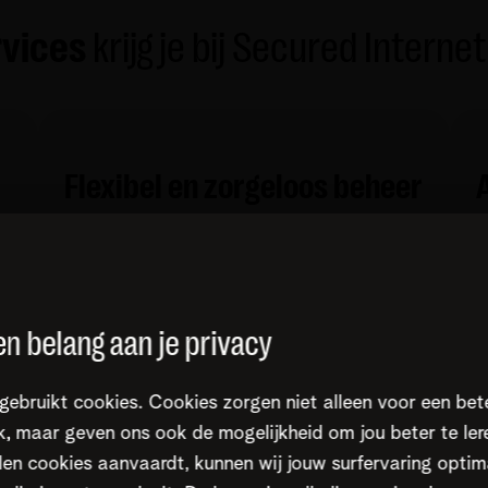
rvices
krijg je bij Secured Intern
Flexibel en zorgeloos beheer
Groeit mee met je noden
Gebruiksvriendelijk dashboard
Alles in handen van onze experts
n belang aan je privacy
gebruikt cookies. Cookies zorgen niet alleen voor een bet
, maar geven ons ook de mogelijkheid om jou beter te ler
en cookies aanvaardt, kunnen wij jouw surfervaring optim