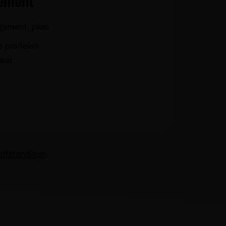
ement
ement, plus:
 profielen
jaar
elfstandigen
.