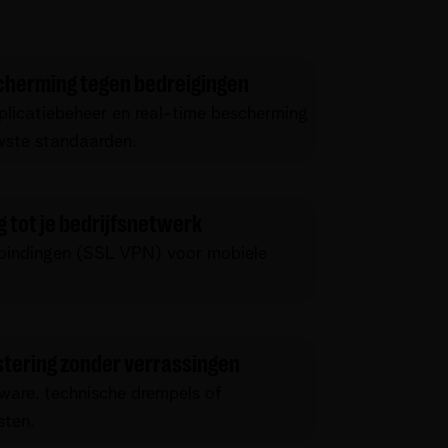
herming tegen bedreigingen
licatiebeheer en real-time bescherming
wste standaarden.
g tot je bedrijfsnetwerk
rbindingen (SSL VPN) voor mobiele
stering zonder verrassingen
ware, technische drempels of
sten.