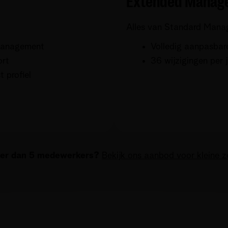
Extended Manag
Alles van Standard Manag
management
Volledig aanpasbare
ort
36 wijzigingen per 
 profiel
der dan 5 medewerkers?
Bekijk ons aanbod voor kleine z