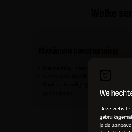
Welke se
Maximale bescherming
Bescherming in real time
Up-to-date beveiliging
Back-up beveiliging voor maximale
We hechte
gemoedsrust
Deze website 
gebruiksgemak
je de aanbevol