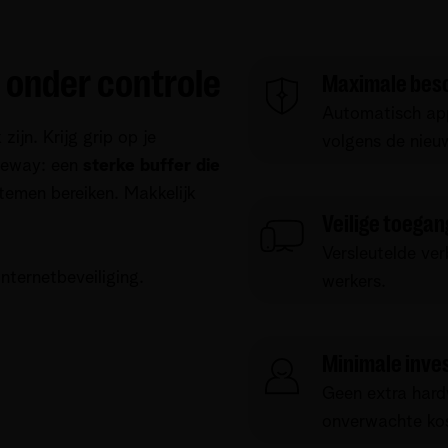
n onder controle
Maximale besc
Automatisch app
zijn. Krijg grip op je
volgens de nieu
teway: een
sterke buffer die
stemen bereiken. Makkelijk
Veilige toegan
Versleutelde ve
nternetbeveiliging.
werkers.
Minimale inve
Geen extra hard
onverwachte ko