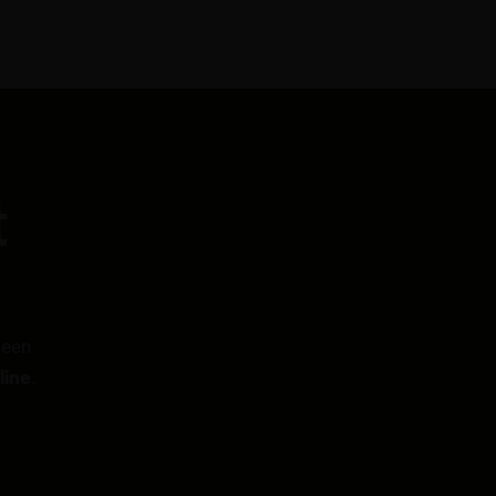
t
 een
line
.