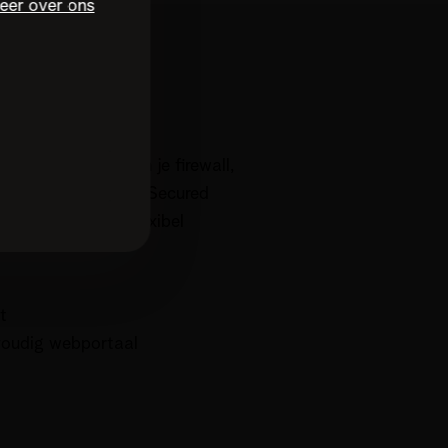
eer over ons
SL VPN
eg SSL VPN toe aan je firewall,
bedrijfsnetwerk
. Je Secured
 voor veilig en flexibel
t
nvoudig webportaal