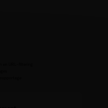
n en URL-filtering
nges
reapportage