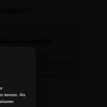
et Gateway?
Alles-in-één service
Configuratie en installatie
Uitgebreide monitoring & rapportage
24/7 professionele support
Kies voor volledige ontzorging
er
en kennen. Als
aliseren