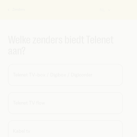
Zenders
NL
U
bent
hier:
Welke zenders biedt Telenet
aan?
Telenet TV-box / Digibox / Digicorder
Telenet TV flow
Kabel tv