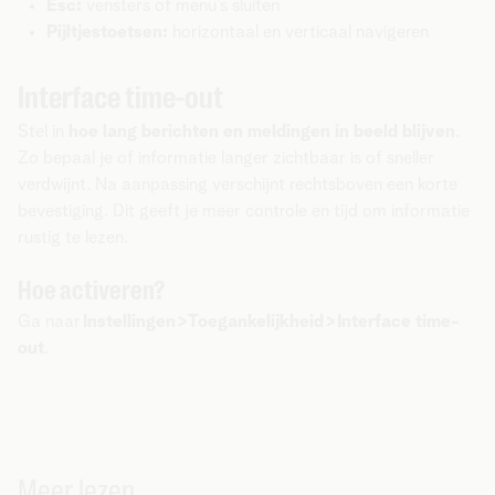
Esc:
vensters of menu’s sluiten
Pijltjestoetsen:
horizontaal en verticaal navigeren
Interface time-out
Stel in
hoe lang berichten en meldingen in beeld blijven
.
Zo bepaal je of informatie langer zichtbaar is of sneller
verdwijnt. Na aanpassing verschijnt rechtsboven een korte
bevestiging. Dit geeft je meer controle en tijd om informatie
rustig te lezen.
Hoe activeren?
Ga naar
Instellingen > Toegankelijkheid > Interface time-
out
.
Meer lezen