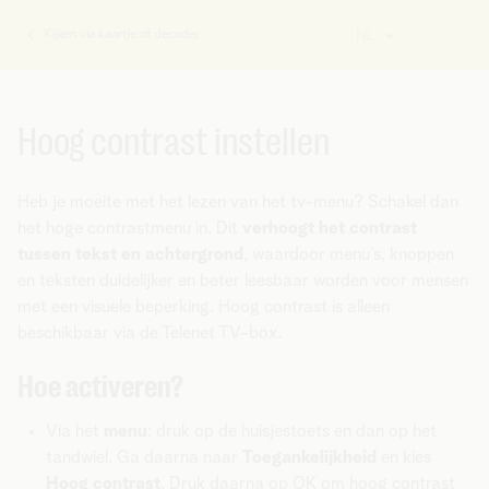
Kijken via kaartje of decoder
NL
U
bent
hier:
Hoog contrast instellen
Heb je moeite met het lezen van het tv-menu? Schakel dan
het hoge contrastmenu in. Dit
verhoogt het contrast
tussen tekst en achtergrond
, waardoor menu’s, knoppen
en teksten duidelijker en beter leesbaar worden voor mensen
met een visuele beperking. Hoog contrast is alleen
beschikbaar via de Telenet TV-box.
Hoe activeren?
Via het
menu
: druk op de huisjestoets en dan op het
tandwiel. Ga daarna naar
Toegankelijkheid
en kies
Hoog contrast
. Druk daarna op OK om hoog contrast