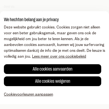
Deel via
We hechten belang aan je privacy
Deze website gebruikt cookies. Cookies zorgen niet alleen
voor een beter gebruiksgemak, maar geven ons ook de
mogelijkheid om jou beter te leren kennen. Als je de
aanbevolen cookies aanvaardt, kunnen wij jouw surfervaring
optimaliseren dankzij de info die je met ons deelt. De keuze is
volledig aan jou.
Lees meer over ons cookiebeleid
Alle cookies aanvaarden
Alle cookies weigeren
Fout gevonden of heb je een suggestie?
Cookievoorkeuren aanpassen
MyTelenet
Mijn producten
Betaling
Hulp
Profiel
Over Telenet
Careers
Voorwaarden
Juridische info
Herroepingsrecht
Privacy
Cookievoorkeuren aanpassen
Cookiebeleid