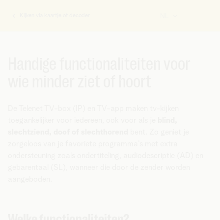
Kijken via kaartje of decoder
NL
U
bent
hier:
Handige functionaliteiten voor
wie minder ziet of hoort
De Telenet TV-box (IP) en TV-app maken tv-kijken
toegankelijker voor iedereen, ook voor als je
blind,
slechtziend, doof of slechthorend
bent. Zo geniet je
zorgeloos van je favoriete programma’s met extra
ondersteuning zoals ondertiteling, audiodescriptie (AD) en
gebarentaal (SL), wanneer die door de zender worden
aangeboden.
Welke functionaliteiten?