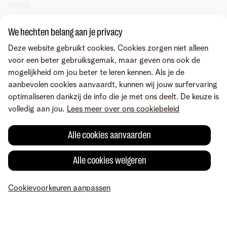
Deel via
We hechten belang aan je privacy
Deze website gebruikt cookies. Cookies zorgen niet alleen
voor een beter gebruiksgemak, maar geven ons ook de
mogelijkheid om jou beter te leren kennen. Als je de
aanbevolen cookies aanvaardt, kunnen wij jouw surfervaring
optimaliseren dankzij de info die je met ons deelt. De keuze is
volledig aan jou.
Lees meer over ons cookiebeleid
Alle cookies aanvaarden
Alle cookies weigeren
Fout gevonden of heb je een suggestie?
Cookievoorkeuren aanpassen
MyTelenet
Mijn producten
Betaling
Hulp
Profiel
Over Telenet
Careers
Voorwaarden
Juridische info
Herroepingsrecht
Privacy
Cookievoorkeuren aanpassen
Cookiebeleid
Consumenteninlichtingen
Toegankelijkheid