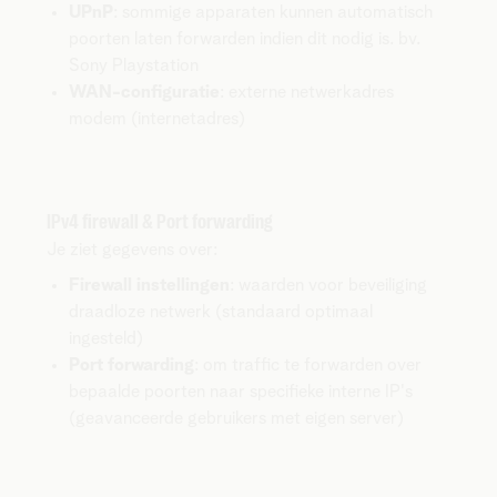
UPnP
: sommige apparaten kunnen automatisch
poorten laten forwarden indien dit nodig is. bv.
Sony Playstation
WAN-configuratie
: externe netwerkadres
modem (internetadres)
IPv4 firewall & Port forwarding
Je ziet gegevens over:
Firewall instellingen
: waarden voor beveiliging
draadloze netwerk (standaard optimaal
ingesteld)
Port forwarding
: om traffic te forwarden over
bepaalde poorten naar specifieke interne IP's
(geavanceerde gebruikers met eigen server)