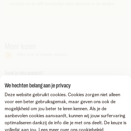
modem en je wifi-toestellen niet opnieuw in te stellen.
Meer lezen
Alles over je Telenet-modem
Zoek je iets anders?
Deel via
We hechten belang aan je privacy
Deze website gebruikt cookies. Cookies zorgen niet alleen
voor een beter gebruiksgemak, maar geven ons ook de
mogelijkheid om jou beter te leren kennen. Als je de
aanbevolen cookies aanvaardt, kunnen wij jouw surfervaring
optimaliseren dankzij de info die je met ons deelt. De keuze is
volledig aan jou.
Lees meer over ons cookiebeleid