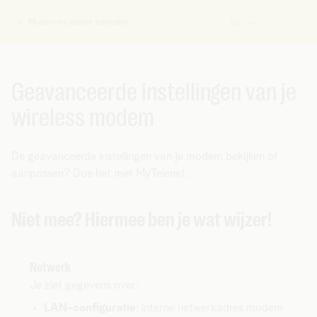
Modem en andere toestellen
NL
U
bent
hier:
Geavanceerde instellingen van je
wireless modem
De geavanceerde instellingen van je modem bekijken of
aanpassen? Doe het met MyTelenet.
Niet mee? Hiermee ben je wat wijzer!
Netwerk
Je ziet gegevens over:
LAN-configuratie
: interne netwerkadres modem