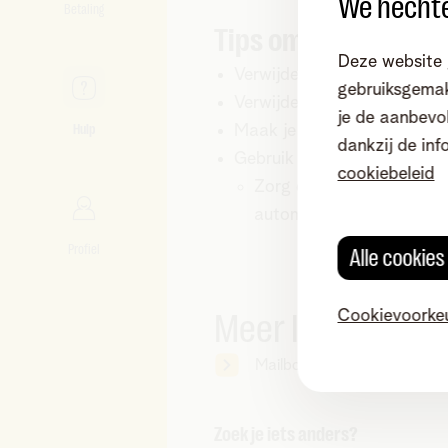
We hechte
Betaling
Tips om je mailbox 
Deze website 
Verwijder
oude e-mails
die
gebruiksgemak
Verwijder
e-mails met grot
je de aanbevol
Hulp
Maak je
Prullenbak
leeg
dankzij de inf
Gebruik je een
e-mailprog
cookiebeleid
Zorg ervoor dat je IMAP 
automatisch verwijderd i
Profiel
Alle cookie
Meer lezen
Cookievoorke
Mailbox beheren in MyTelen
Zoek je iets anders?