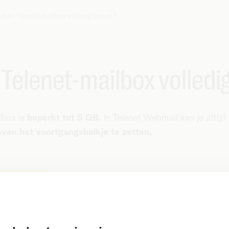
 mijn Telenet-mailbox volledig vol zit?
Telenet-mailbox volledig
lbox is
beperkt tot 5 GB.
In Telenet Webmail kan je altijd 
ven het voortgangsbalkje te zetten.