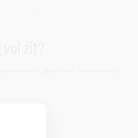
NL
 vol zit?
zien hoeveel je al gebruikt hebt. Je verbruik kan je