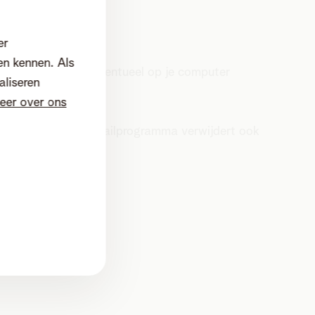
er
Verzonden
en kennen. Als
ar grote bijlagen eventueel op je computer
aliseren
eer over ons
s die je via je e-mailprogramma verwijdert ook