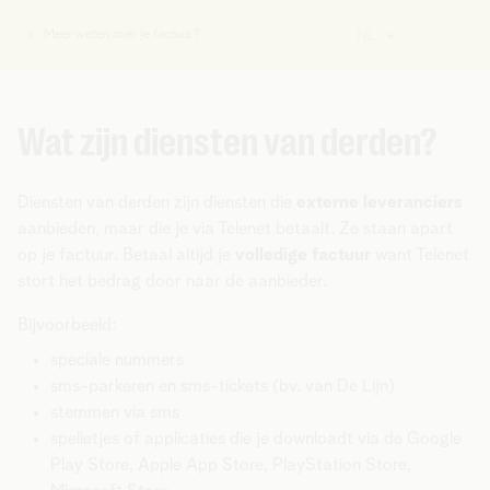
Meer weten over je factuur?
NL
U
bent
hier:
Wat zijn diensten van derden?
Diensten van derden zijn diensten die
externe leveranciers
aanbieden, maar die je via Telenet betaalt. Ze staan apart
op je factuur. Betaal altijd je
volledige factuur
want Telenet
stort het bedrag door naar de aanbieder.
Bijvoorbeeld:
speciale nummers
sms-parkeren en sms-tickets (bv. van De Lijn)
stemmen via sms
spelletjes of applicaties die je downloadt via de Google
Play Store, Apple App Store, PlayStation Store,