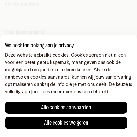
eerste aankoop.
Zoek je iets anders?
Deel via
We hechten belang aan je privacy
Deze website gebruikt cookies. Cookies zorgen niet alleen
voor een beter gebruiksgemak, maar geven ons ook de
mogelijkheid om jou beter te leren kennen. Als je de
aanbevolen cookies aanvaardt, kunnen wij jouw surfervaring
optimaliseren dankzij de info die je met ons deelt. De keuze is
volledig aan jou.
Lees meer over ons cookiebeleid
Alle cookies aanvaarden
Alle cookies weigeren
Fout gevonden of heb je een suggestie?