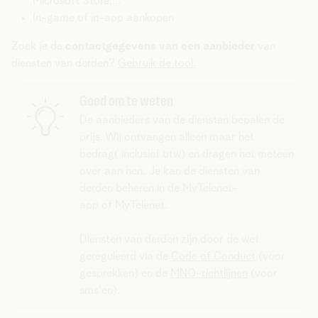
Microsoft Store,...
In-game of in-app aankopen
Zoek je de
contactgegevens van een aanbieder
van
diensten van derden?
Gebruik de tool.
Goed om te weten
De aanbieders van de diensten bepalen de
prijs. Wij ontvangen alleen maar het
bedrag( inclusief btw) en dragen het meteen
over aan hen. Je kan de diensten van
derden beheren in de MyTelenet-
app of MyTelenet.
Diensten van derden zijn door de wet
gereguleerd via de
Code of Conduct
(voor
gesprekken) en de
MNO-richtlijnen
(voor
sms'en).