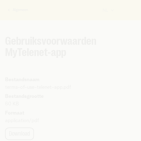
Algemeen
NL
U
bent
hier:
Gebruiksvoorwaarden
MyTelenet-app
Bestandsnaam
terms-of-use-telenet-app.pdf
Bestandsgrootte
60 KB
Formaat
application/pdf
Download