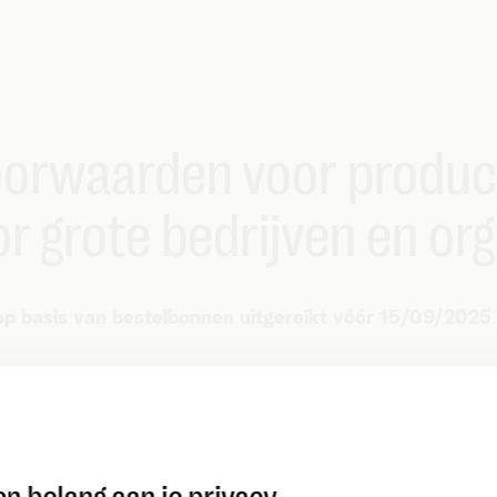
orwaarden voor produc
 grote bedrijven en org
 op basis van bestelbonnen uitgereikt vóór 15/09/2025
Terms and co
Bestandsnaam
f
telenet-tb-mle-1
Bestandsgrootte