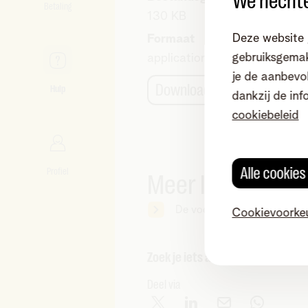
We hechte
Betaling
130 KB
Deze website 
Formaat
gebruiksgemak
application/pdf
je de aanbevol
Download
Hulp
dankzij de inf
cookiebeleid
Alle cookie
Profiel
Meer lezen
De voorwaarden van Telenet
Cookievoorke
Zoek je iets anders?
Deel via