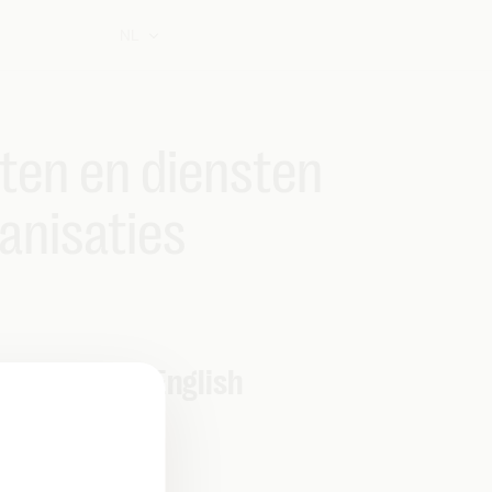
NL
ten en diensten
anisaties
.
nditions in English
0012022_en.pdf