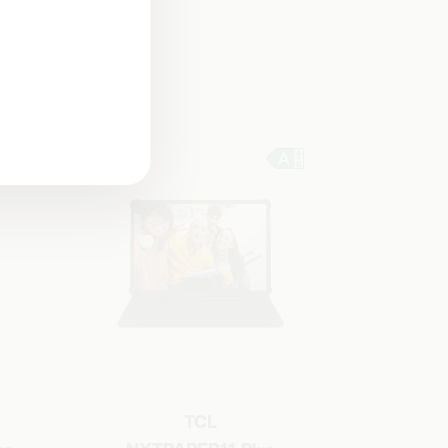
ls
TCL