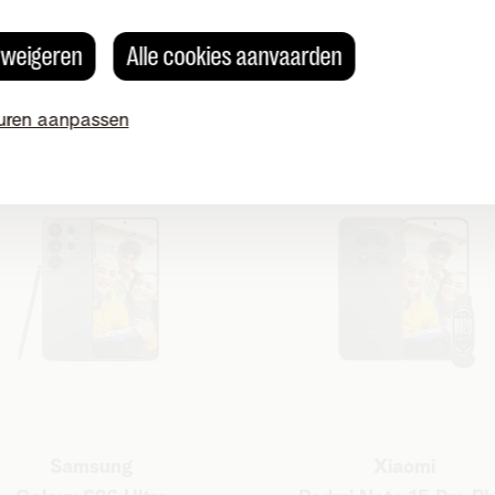
ack to school-dea
s weigeren
Alle cookies aanvaarden
uren aanpassen
Samsung
Xiaomi