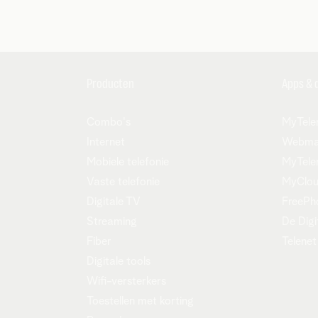
Producten
Apps & 
Combo's
MyTele
Internet
Webma
Mobiele telefonie
MyTele
Vaste telefonie
MyClo
Digitale TV
FreePho
Streaming
De Digi
Fiber
Telenet
Digitale tools
Wifi-versterkers
Toestellen met korting