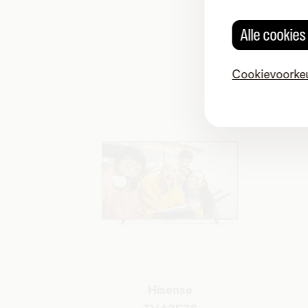
B
Alle cookie
Cookievoorke
Hisense