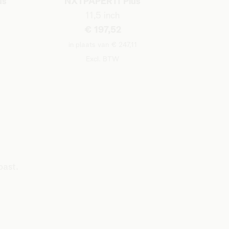
us
NXTPAPER11 Plus
11,5 inch
€ 197,52
in plaats van € 247,11
Excl. BTW
past.