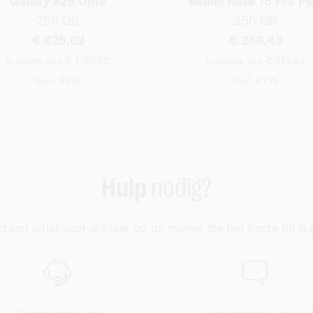
Galaxy S26 Ultra
Redmi Note 15 Pro Pl
256 GB
256 GB
€ 825,62
€ 288,43
in plaats van € 1.197,52
in plaats van € 412,40
Excl. BTW
Excl. BTW
Hulp
nodig?
taan altijd voor je klaar op de manier die het beste bij je 