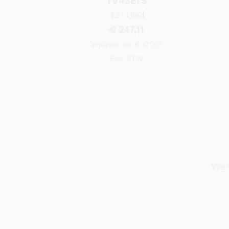
TV43E7S
43”
Qled
€ 247,11
in plaats van € 371,07
Excl. BTW
We s