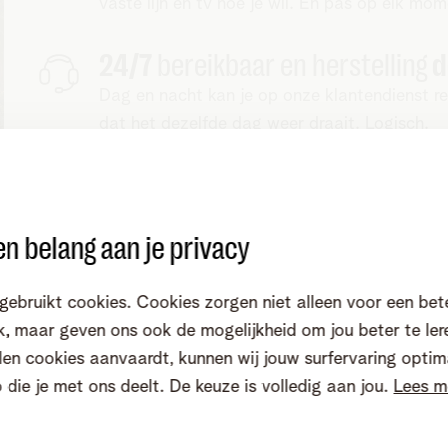
vaste lijn en tv hoe je wil. En pas op elk mo
24/7
bereikbaar en herstelling
d
Dag en nacht kan je op onze klantendienst r
dat het dezelfde dag weer draait. Logisch.
Netwerk
gebouwd op kwaliteit
Je kan op je beide oren slapen. We voorzien
n belang aan je privacy
binnen én buiten met gigasnel internet en 5G
gebruikt cookies. Cookies zorgen niet alleen voor een bet
, maar geven ons ook de mogelijkheid om jou beter te ler
en cookies aanvaardt, kunnen wij jouw surfervaring optim
o die je met ons deelt. De keuze is volledig aan jou.
Lees m
TOESTELLEN