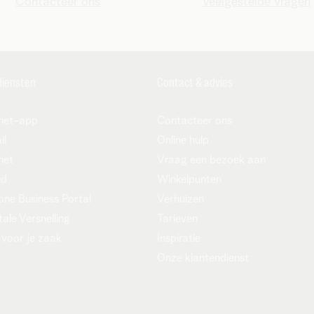
Contacteer ons
Veelgestelde vragen
diensten
Contact & advies
net-app
Contacteer ons
il
Online hulp
net
Vraag een bezoek aan
ud
Winkelpunten
ne Business Portal
Verhuizen
tale Versnelling
Tarieven
 voor je zaak
Inspiratie
Onze klantendienst