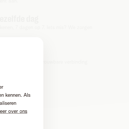
ment aan.
ezelfde dag
ekenen, 7 dagen op 7. Iets mis? We zorgen
 je zaak van een betrouwbare verbinding
.
er
en kennen. Als
aliseren
eer over ons