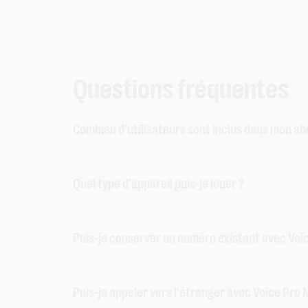
Questions fréquentes
Combien d'utilisateurs sont inclus dans mon a
Par défaut, un seul utilisateur est inclus d
Quel type d'appareil puis-je louer ?
plus ? Le deuxième utilisateur est gratuit. 
activer jusqu'à 10 utilisateurs avec un seu
Vous pouvez louer un
appareil Cisco
à parti
personnes d'utiliser l'app Webex.
Puis-je conserver un numéro existant avec Voic
Oui, vous pouvez
conserver
votre numéro fi
Puis-je appeler vers l'étranger avec Voice Pro M
abonnement Voice Pro Multi. Vous avez encor