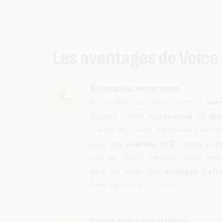
Les avantages de Voice 
Ne manquez aucun appel
Accueillez vos clients avec un
mes
pouvez choisir de
recevoir
les
app
clients reçoivent rapidement de l'
pour une
solution IVR
(menu d'opti
que les clients tombent directemen
peut les aider. Une
musique d'att
faire patienter le client.
Appels dans toute l'Europe