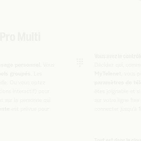
Pro Multi
Vous avez le contrôle
sage personnel
. Vous
Décidez qui, comme
els groupés
. Les
MyTelenet
, vous 
aide. Ou vous optez
paramètres de té
ons interactif) pour
êtes joignable et s
t sur la personne qui
sur votre ligne fix
ente
est prévue pour
connecter jusqu'à
1
Tout est dans le clo