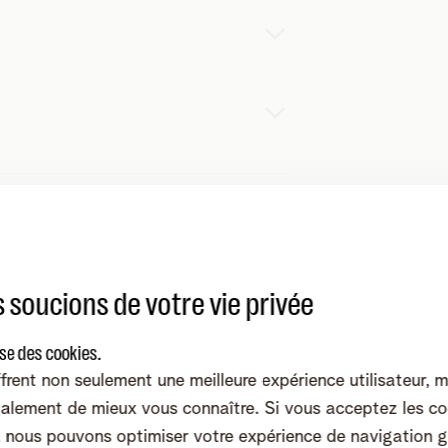
ulie et Yassine restent ainsi
privés
.
 leur numéro de GSM. En
dehors des
 vers le site internet.
 Julie et Yassine. Ils ont chacun leur
n menu d’options (solution IVR). Les
nt parler.
 soucions de votre vie privée
i en deux temps trois mouvemen
ise des cookies.
quand et par qui un appel est pris. Vous profitez ainsi d'u
frent non seulement une meilleure expérience utilisateur, 
alement de mieux vous connaître. Si vous acceptez les co
nous pouvons optimiser votre expérience de navigation g