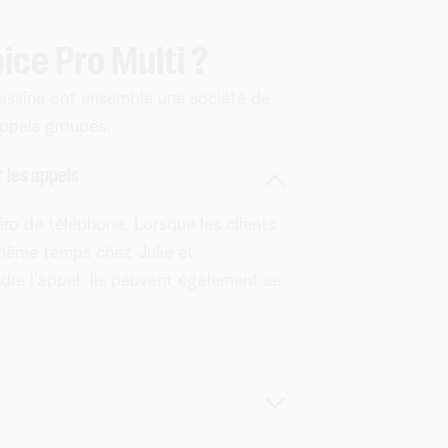
ce Pro Multi ?
Yassine ont ensemble une société de
appels groupés.
 les appels
éro de téléphone. Lorsque les clients
 même temps chez Julie et
ndre l’appel. Ils peuvent également se
ent depuis leur GSM ? Le
numéro de la