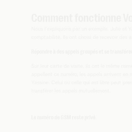
Comment fonctionne Voi
Nous l'expliquons par un exemple. Julie et 
comptabilité. Ils ont choisi de recevoir des 
Répondre à des appels groupés et se transférer
Sur leur carte de visite, ils ont le même num
appellent ce numéro, les appels arrivent en
Yassine. Celui ou celle qui est libre peut pre
transférer les appels mutuellement.
Le numéro de GSM reste privé
Julie et Yassine sont sur la route et appell