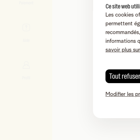
Paiement
Ce site web util
Les cookies of
permettent ég
recommandés, 
Aide
informations 
savoir plus su
Tout refuse
Profil
Modifier les p