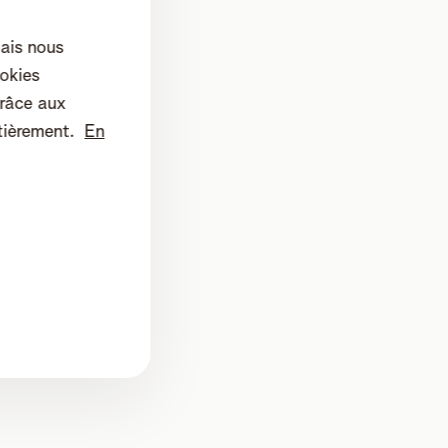
mais nous
okies
râce aux
tièrement.
En