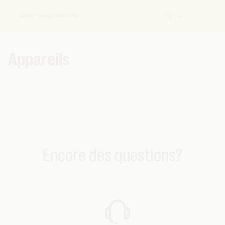
Votre Produit Voice Pro
FR
Vous
êtes
ici:
Appareils
Encore des questions?