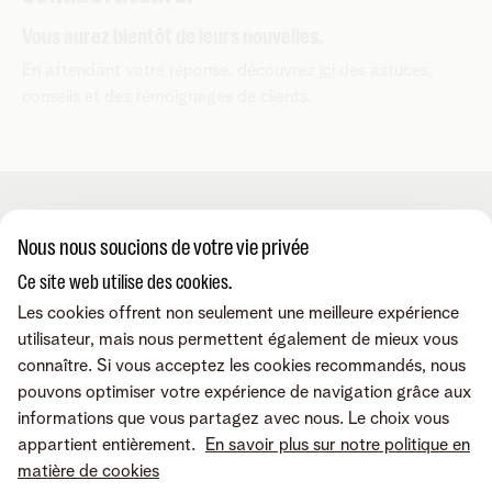
Vous aurez bientôt de leurs nouvelles.
En attendant votre réponse, découvrez
ici
des astuces,
conseils et des témoignages de clients.
Produits
Nous nous soucions de votre vie privée
Ce site web utilise des cookies.
Combos
Applis & services
Les cookies offrent non seulement une meilleure expérience
Internet
utilisateur, mais nous permettent également de mieux vous
Téléphonie mobile
connaître. Si vous acceptez les cookies recommandés, nous
Téléphonie fixe
MyTelenet-app
Contact & conseils
pouvons optimiser votre expérience de navigation grâce aux
TV digitale
Webmail
informations que vous partagez avec nous. Le choix vous
Fibre
MyTelenet
appartient entièrement.
En savoir plus sur notre politique en
Outils digitaux
MyCloud
Contactez-nous
Retrouvez-nous sur
matière de cookies
Amplificateurs wifi
FreePhone Business Portal
Aide en ligne