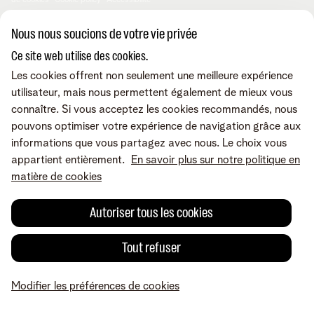
de cookies
Cookie policy
Accessibilité
© Telenet 2026 - Telenet SRL - Liersesteenweg 4, 2800 Malines -
Nous nous soucions de votre vie privée
TVA BE 0473.416.418 - RPM Anvers dep. Malines
Ce site web utilise des cookies.
Les cookies offrent non seulement une meilleure expérience
utilisateur, mais nous permettent également de mieux vous
connaître. Si vous acceptez les cookies recommandés, nous
pouvons optimiser votre expérience de navigation grâce aux
informations que vous partagez avec nous. Le choix vous
appartient entièrement.
En savoir plus sur notre politique en
matière de cookies
Autoriser tous les cookies
Tout refuser
Modifier les préférences de cookies