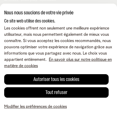
de cookies
Cookie policy
Accessibilité
© Telenet 2026 - Telenet SRL - Liersesteenweg 4, 2800 Malines -
Nous nous soucions de votre vie privée
TVA BE 0473.416.418 - RPM Anvers dep. Malines
Ce site web utilise des cookies.
Les cookies offrent non seulement une meilleure expérience
utilisateur, mais nous permettent également de mieux vous
connaître. Si vous acceptez les cookies recommandés, nous
pouvons optimiser votre expérience de navigation grâce aux
informations que vous partagez avec nous. Le choix vous
appartient entièrement.
En savoir plus sur notre politique en
matière de cookies
Autoriser tous les cookies
Tout refuser
Modifier les préférences de cookies