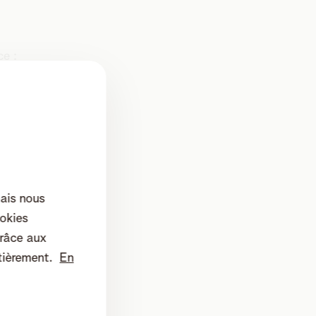
e :
les
mais nous
okies
râce aux
tièrement.
En
sur le
 y