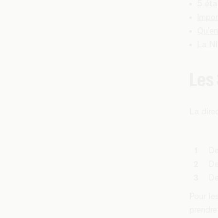
5 éta
Impor
Qu’en
La NI
Les 
La dire
De
De
De
Pour le
prendre