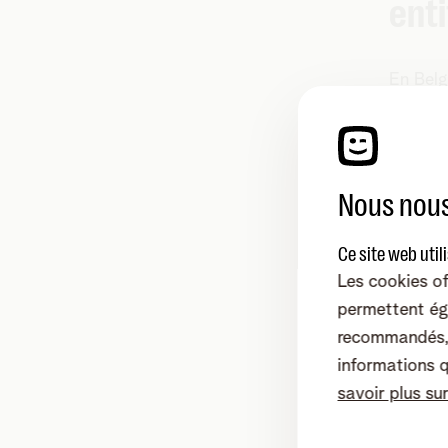
enti
En Belg
small, b
mesure
Nous nous
Ce site web util
Les cookies of
permettent ég
recommandés, 
informations 
Pour l'i
savoir plus su
soumise
long te