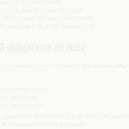
pes pour se préparer à NIS2
tance du pare-feu humain dans NIS2
 est-il en cas de non-conformité à la NIS2
S2 s'applique-t-elle à mon organisation ?
3 obligations de NIS2
ctive européenne peut être divisée en
trois grandes oblig
voir d'enregistrement,
voir de diligence
voir de notification.
s organisations soumises à la loi belge NIS2, il est import
 les mesures suivantes dès que possible :