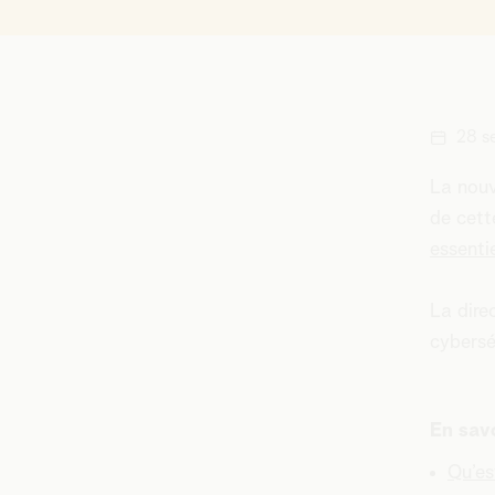
28 s
La nou
de cett
essenti
La dire
cybersé
En savo
Qu’es