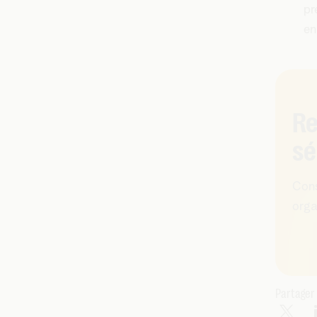
pr
en
Re
sé
Cons
orga
Partager