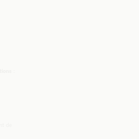
ations
:
ant de