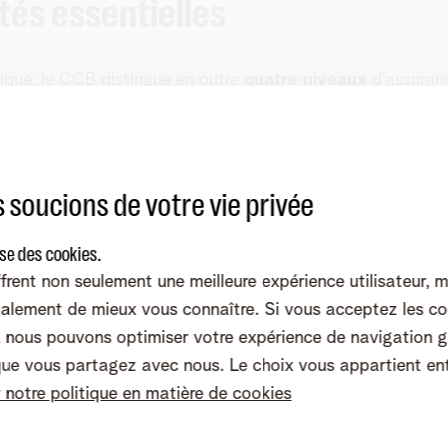
tés essentielles
ique, le
CCB
distingue en outre
quatre niveaux
d'assuranc
asic, important et essentiel. Plus le niveau est élevé, plus 
s sont nombreuses.
 soucions de votre vie privée
ise des cookies.
frent non seulement une meilleure expérience utilisateur, 
alement de mieux vous connaître. Si vous acceptez les co
nous pouvons optimiser votre expérience de navigation g
que vous partagez avec nous. Le choix vous appartient en
nstant, seules les entités importantes et essentielles sont
r notre politique en matière de cookies
s aux obligations de la loi NIS2. Le CCB a pour ambition 
rme de faire en sorte que chaque organisation en Belgique,