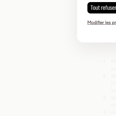
compris
Tout refuse
Les org
Modifier les p
tenues 
18 octo
obligat
el
pl
el
l'
in
el
co
el