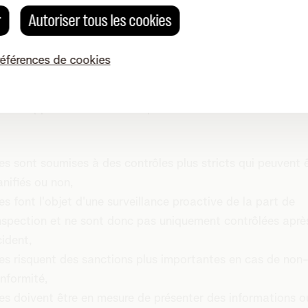
 les PME, atteigne le niveau de base.
r
Autoriser tous les cookies
anisations classées comme importantes ou essentielles s
références de cookies
de prendre des mesures conformes à la directive NIS2 à pa
bre 2024. Les entités essentielles sont également soumis
ions supplémentaires telles que :
les sont soumises à des contrôles plus stricts qui peuvent 
anifiés ou non,
les font l'objet d'une surveillance proactive de la part de
inspection et ne sont donc pas uniquement contrôlées aprè
cident,
les risquent des sanctions plus importantes en cas de non
nformité,
les doivent être en mesure de présenter des informations o