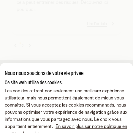
cela peut entraîner des risques. Découvrez ici
pourquoi.
Lire l'article
1
2
Nous nous soucions de votre vie privée
A propos de nous
Ce site web utilise des cookies.
Les cookies offrent non seulement une meilleure expérience
À propos de Telenet Business
Support
utilisateur, mais nous permettent également de mieux vous
Notre réseau
connaître. Si vous acceptez les cookies recommandés, nous
Notre Partenaires Business
pouvons optimiser votre expérience de navigation grâce aux
Presse et médias
Consultez nos FAQ
Contactez-nous
informations que vous partagez avec nous. Le choix vous
Offres d'emploi
Le portail Business Mobile
appartient entièrement.
En savoir plus sur notre politique en
Le portail MyBill