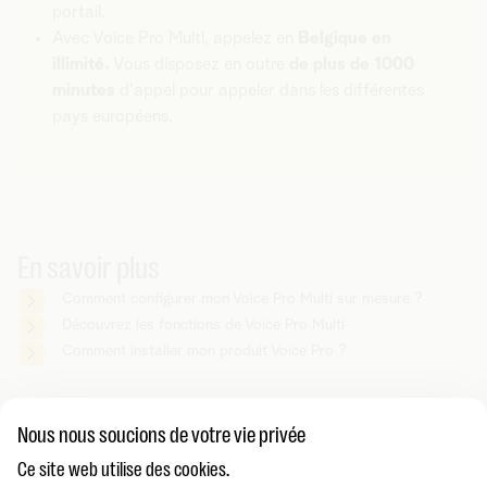
portail.
Avec Voice Pro Multi, appelez en
Belgique en
illimité.
Vous disposez en outre
de plus de 1000
minutes
d'appel pour appeler dans les différentes
pays européens.
En savoir plus
Comment configurer mon Voice Pro Multi sur mesure ?
Découvrez les fonctions de Voice Pro Multi
Comment installer mon produit Voice Pro ?
Vous cherchez autre chose ?
Nous nous soucions de votre vie privée
Partager sur
Ce site web utilise des cookies.