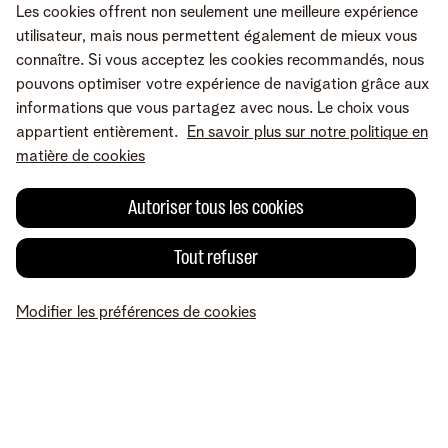
Les cookies offrent non seulement une meilleure expérience
utilisateur, mais nous permettent également de mieux vous
connaître. Si vous acceptez les cookies recommandés, nous
pouvons optimiser votre expérience de navigation grâce aux
informations que vous partagez avec nous. Le choix vous
appartient entièrement.
En savoir plus sur notre politique en
matière de cookies
Autoriser tous les cookies
Tout refuser
Une erreur ou une suggestion?
Modifier les préférences de cookies
MyTelenet
Mes produits
Paiement
Aide
Profil
A propos de Telenet
Careers
Conditions
Mentions légales
Droit de
rétractation
Vie privée
Modifier les préférences de cookies
Cookie policy
© Telenet 2026 - Telenet SRL – Liersesteenweg 4, 2800 Malines –
TVA BE 0473.416.418 - RPM Anvers dep. Malines