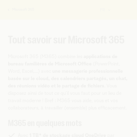
Microsoft 365
FR
Vous
êtes
ici:
Tout savoir sur Microsoft 365
Microsoft 365 (M365) combine les
applications de
bureau familières de Microsoft Office
(PowerPoint,
Word, Excel,...) avec
une messagerie professionnelle
basée sur le cloud, des calendriers partagés, un chat,
des réunions vidéo et le partage de fichiers
. Vous
disposez ainsi de tout ce qu’il vous faut pour un lieu de
travail moderne ! Bref : M365 vous aide, vous et vos
collaborateurs, à travailler (ensemble) plus efficacement.
M365 en quelques mots
Avec
1 TB* de stockage cloud OneDrive
par