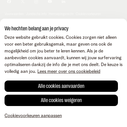
Je producten aanpassen
Je gegevens aanpassen
Investor relations
Sociaal internetaanbod
Duurzaamheid
Check & Smile
Voorwaarden
Juridische info
Herroepingsrecht
Cookievoorkeuren
Careers
aanpassen
Kwaliteit van dienstverlening
Toegankelijkheid
Privacybeleid
© Telenet 2026 - Telenet BV - Liersesteenweg 4, 2800 Mechelen -
We hechten belang aan je privacy
Cookiebeleid
BTW BE 0473.416.418 - RPR Antwerpen, afd. Mechelen
Deze website gebruikt cookies. Cookies zorgen niet alleen
Heartware programma
voor een beter gebruiksgemak, maar geven ons ook de
mogelijkheid om jou beter te leren kennen. Als je de
aanbevolen cookies aanvaardt, kunnen wij jouw surfervaring
optimaliseren dankzij de info die je met ons deelt. De keuze is
volledig aan jou.
Lees meer over ons cookiebeleid
Alle cookies aanvaarden
Alle cookies weigeren
Cookievoorkeuren aanpassen