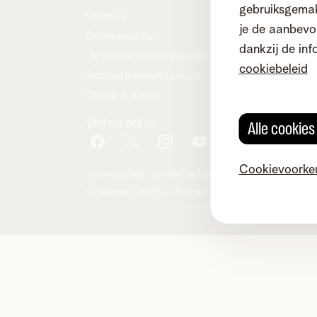
gebruiksgemak
Promo's
je de aanbevol
Cybersecurity
dankzij de inf
Je producten aanpassen
cookiebeleid
Sociaal internetaanbod
Check & Smile
Vind ons ook op
Alle cookie
Cookievoorke
Voorwaarden
Juridische info
Herroepingsrecht
Co
© Telenet 2026 - Telenet BV - Liersesteenwe