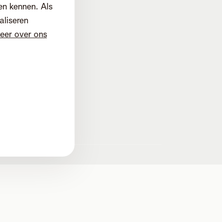
en kennen. Als
aliseren
eer over ons
d
d. Mechelen