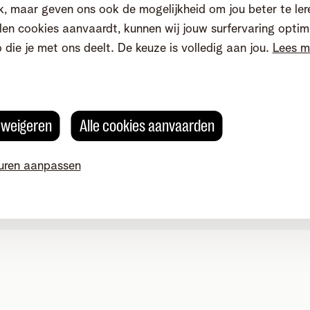
, maar geven ons ook de mogelijkheid om jou beter te ler
en cookies aanvaardt, kunnen wij jouw surfervaring optim
o die je met ons deelt. De keuze is volledig aan jou.
Lees m
s weigeren
Alle cookies aanvaarden
uren aanpassen
okievoorkeuren aanpassen
Kwaliteit van dienstverlening
Toegankelijkhei
g 4, 2800 Mechelen - BTW BE 0473.416.418 - RPR Antwerpen, af