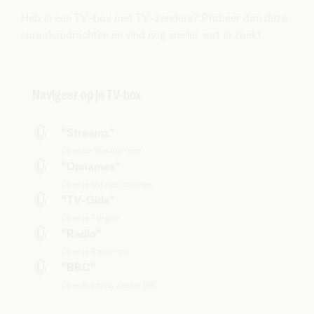
Heb je een TV-box met TV-zenders? Probeer dan deze
spraakopdrachten en vind nog sneller wat je zoekt.
Navigeer op je TV-box
"Streamz"
Open de Streamz-app
"Opnames"
Open je lijst met opnames
"TV-Gids"
Open je TV-gids
"Radio"
Open je Radio-app
"BBC"
Open live tv op zender BBC