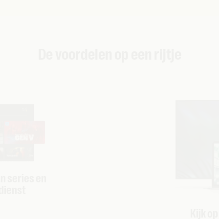
De voordelen op een rijtje
an series en
dienst
Kijk op