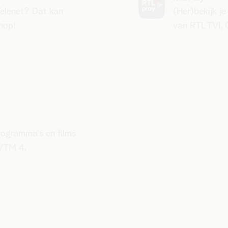
Telenet? Dat kan
(Her)bekijk je
hop!
van RTL TVI, 
programma's en films
VTM 4.