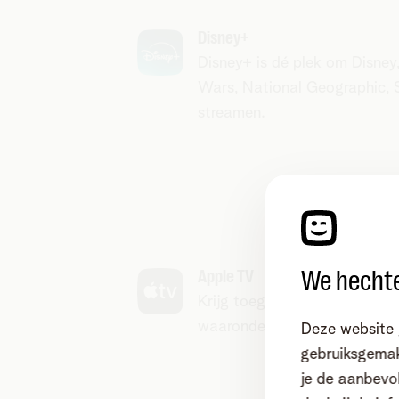
Disney+
Disney+ is dé plek om Disney,
Wars, National Geographic, 
streamen.​
We hechte
Apple TV
Krijg toegang tot populaire fi
waaronder bekroonde Apple T
Deze website 
gebruiksgemak
je de aanbevol