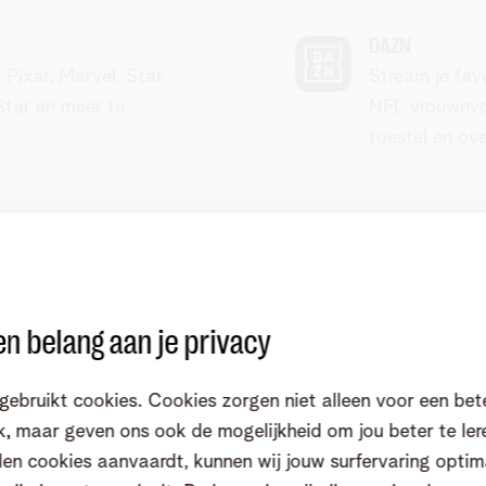
DAZN
 Pixar, Marvel, Star
Stream je fav
Star en meer te
NFL vrouwnvoet
toestel en ove
n belang aan je privacy
Prime Video
lms en tv-series,
Krijg toegang 
V Originals.
waaronder be
gebruikt cookies. Cookies zorgen niet alleen voor een bet
, maar geven ons ook de mogelijkheid om jou beter te ler
en cookies aanvaardt, kunnen wij jouw surfervaring optim