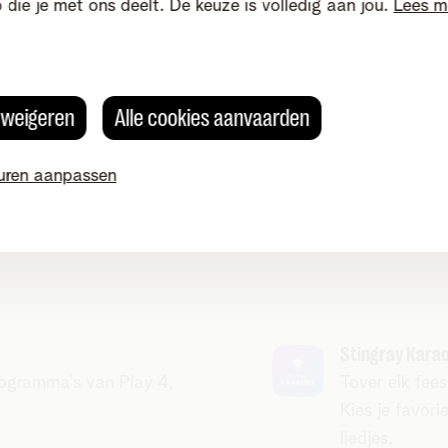
o die je met ons deelt. De keuze is volledig aan jou.
Lees m
VRT Max
s weigeren
Alle cookies aanvaarden
ilms, nieuwe originals
Je favoriete 
t echte leven.
van Een, Canv
uren aanpassen
Stingray Kara
programma's van Play 4,
Tover elk fees
Kies je favor
liedjes.