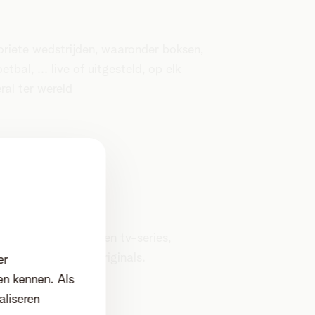
oriete wedstrijden, waaronder boksen,
bal, ... live of uitgesteld, op elk
ral ter wereld
tot populaire films en tv-series,
kroonde Amazon Originals.
er
en kennen. Als
aliseren