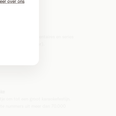
eer over ons
programma's, documentaires en series
as en Ketnet (Junior).
oke
tje om tot een groot karaokefestijn.
iete nummers uit meer dan 70.000