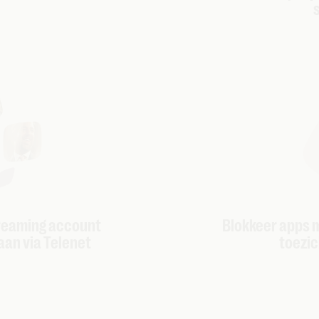
Blokkeer apps m
treaming account
toezich
aan via Telenet