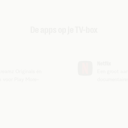
De apps op je TV-box
Netflix
treamz Originals én
Een groot aan
ok voor Play More-
documentaire