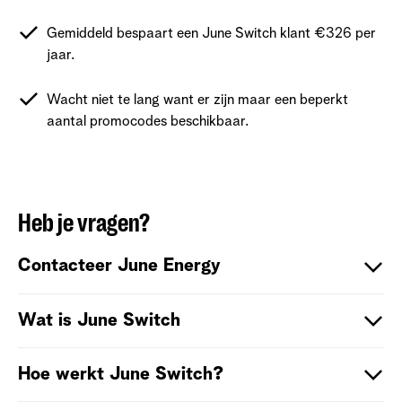
Gemiddeld bespaart een June Switch klant €326 per
jaar.
Wacht niet te lang want er zijn maar een beperkt
aantal promocodes beschikbaar.
Heb je vragen?
Contacteer June Energy
Vul hier het
contactformulier
in.
Wat is June Switch
June volgt non-stop de veranderingen in de markt op en
Hoe werkt June Switch?
zoekt steeds de laagste tarieven voor jou. Zo betaal je
altijd gegarandeerd de laagste prijs.