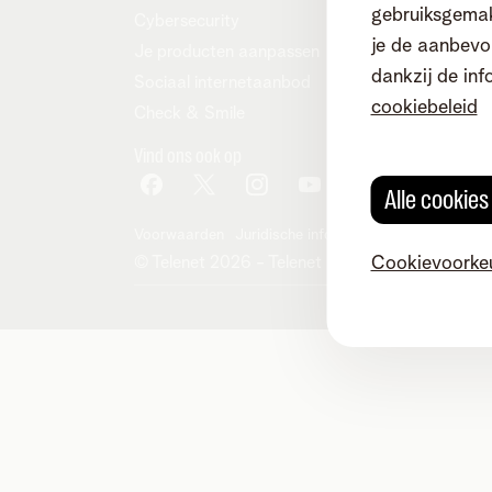
gebruiksgemak
Cybersecurity
je de aanbevol
Je producten aanpassen
dankzij de inf
Sociaal internetaanbod
cookiebeleid
Check & Smile
Vind ons ook op
Alle cookie
Voorwaarden
Juridische info
Herroepingsrecht
Co
© Telenet 2026 - Telenet BV - Liersesteenwe
Cookievoorke