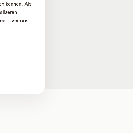
en kennen. Als
aliseren
eer over ons
d
d. Mechelen