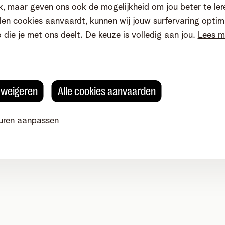
, maar geven ons ook de mogelijkheid om jou beter te ler
en cookies aanvaardt, kunnen wij jouw surfervaring optim
o die je met ons deelt. De keuze is volledig aan jou.
Lees m
s weigeren
Alle cookies aanvaarden
okievoorkeuren aanpassen
Kwaliteit van dienstverlening
Toegankelijkhei
g 4, 2800 Mechelen - BTW BE 0473.416.418 - RPR Antwerpen, af
uren aanpassen