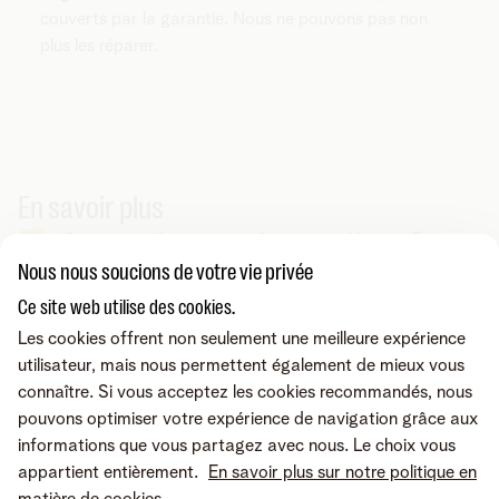
couverts par la garantie. Nous ne pouvons pas non
plus les réparer.
En savoir plus
Comment redémarrer manuellement mon décodeur ?
Nous nous soucions de votre vie privée
Ce site web utilise des cookies.
Vous cherchez autre chose ?
Les cookies offrent non seulement une meilleure expérience
Partager sur
utilisateur, mais nous permettent également de mieux vous
connaître. Si vous acceptez les cookies recommandés, nous
pouvons optimiser votre expérience de navigation grâce aux
informations que vous partagez avec nous. Le choix vous
appartient entièrement.
En savoir plus sur notre politique en