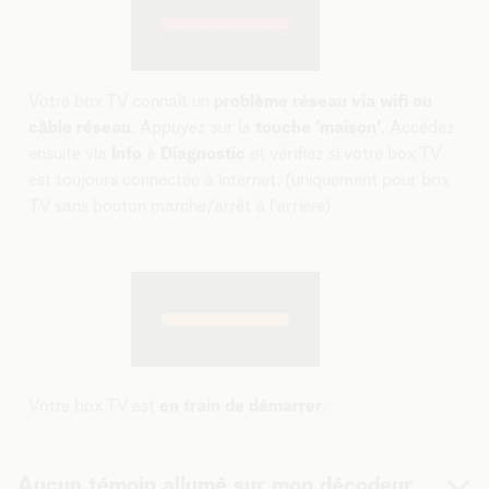
Votre box TV connaît un
problème réseau via wifi ou
câble réseau
. Appuyez sur la
touche 'maison'
. Accédez
ensuite via
Info
à
Diagnostic
et vérifiez si votre box TV
est toujours connectée à internet. (uniquement pour box
TV sans bouton marche/arrêt à l’arrière)
Votre box TV est
en train de démarrer
.
Aucun témoin allumé sur mon décodeur