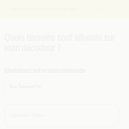
Regarder la TV via un décodeur ou une carte
FR
Vous
êtes
ici:
Quels témoins sont allumés sur
mon décodeur ?
Choisissez votre télécommande
Box Telenet TV
Digicorder/Digibox