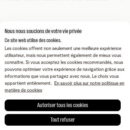
1. Redémarrez votre décodeur
Nous nous soucions de votre vie privée
Retirez la
fiche de la prise de courant
, attendez dix
Ce site web utilise des cookies.
Vous cherchez autre chose ?
secondes, puis rebranchez-la.
Les cookies offrent non seulement une meilleure expérience
Partager sur
utilisateur, mais nous permettent également de mieux vous
Votre
box TV
comporte aussi un
bouton
connaître. Si vous acceptez les cookies recommandés, nous
marche/arrêt
à l’arrière ? Vous pouvez l'utiliser.
pouvons optimiser votre expérience de navigation grâce aux
informations que vous partagez avec nous. Le choix vous
appartient entièrement.
En savoir plus sur notre politique en
matière de cookies
Autoriser tous les cookies
2. Vérifiez la prise de courant
Tout refuser
Une erreur ou une suggestion?
Branchez un autre appareil (une lampe, par exemple)