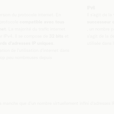
IPv6
version du protocole internet. En
Il s’agit de la
r protocole
compatible avec tous
successeur d
net
. La majorité du trafic internet
, un nombre 
ar IPv4. Il se compose de
32 bits
et
s'agit de la d
ards d’adresses IP uniques
.
utilisée dans 
tion de l'utilisation d'internet dans
trop peu nombreuses depuis
 manche que d’un nombre virtuellement infini d'adresses I