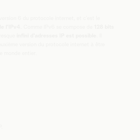
 version 6 du protocole internet, et c’est le
e l'IPv4
. Comme IPv6 se compose de
128 bits
presque
infini d'adresses IP est possible
. Il
euxième version du protocole internet à être
le monde entier.
P.