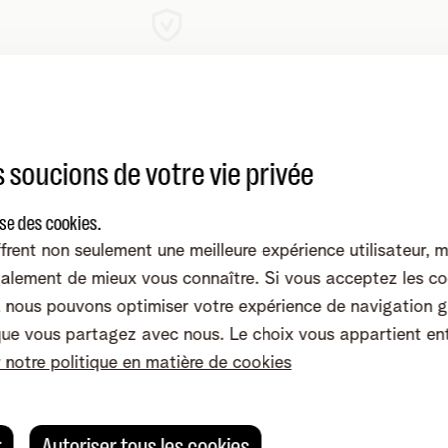
e
Un réseau plus sûr
ls ont une
Avec IPv6, tous vos appareils ont une
 soucions de votre vie privée
connecter à
adresse IP unique
pour se connecter 
si, ils
votre réseau domestique. Ainsi, ils
ise des cookies.
ement
entre
communiquent
plus facilement
entre
frent non seulement une meilleure expérience utilisateur, 
eux.
alement de mieux vous connaître. Si vous acceptez les co
nous pouvons optimiser votre expérience de navigation g
que vous partagez avec nous. Le choix vous appartient en
mpatible IPv6 ?
r notre politique en matière de cookies
odem
, votre
réseau domestique
, l’
appareil
avec lequel vo
uel vous surfez doivent prendre en charge IPv6. Il est donc 
-dessous pour savoir s'il prend en charge IPv6.
r
Autoriser tous les cookies