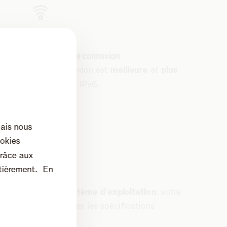
Une meilleure connexion
Votre connexion est
meilleure
et
plus
à
rapide
avec IPv6.
mais nous
okies
râce aux
tièrement.
En
us surfez, votre
système d'exploitation
, votre
préférable de vérifier les spécifications