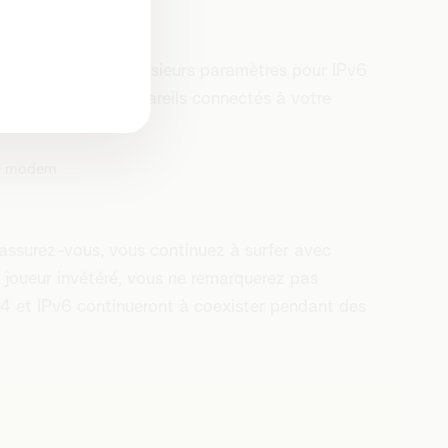
 vous trouverez plusieurs paramètres pour IPv6
mment tous les appareils connectés à votre
re modem
ssurez-vous, vous continuez à surfer avec
 joueur invétéré, vous ne remarquerez pas
v4 et IPv6 continueront à coexister pendant des