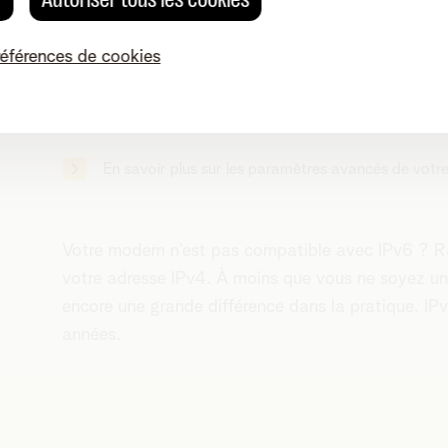
références de cookies
Votre modem prend en charge IPv6 ? Dans ce cas,
dans ses
paramètres avancés
. Vous y verrez nota
modem et leur adresse IP.
En savoir plus sur les paramètres avancés de vot
Votre modem n’est pas compatible avec IPv6 ? Ra
votre adresse IPv4. À moins que vous ne soyez un
encore une grande différence dans la pratique. IP
années.