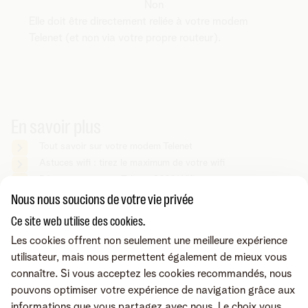
Non
Elle doit être directement reliée à votre modem
Telenet (et non via votre propre routeur).
En savoir plus
Tout savoir sur votre modem Telenet
Astuces wifi : tirez le maximum de votre wifi
Découvrez tout sur Telenet 360° Wifi
Nous nous soucions de votre vie privée
Ce site web utilise des cookies.
Vous cherchez autre chose ?
Les cookies offrent non seulement une meilleure expérience
Partager sur
utilisateur, mais nous permettent également de mieux vous
connaître. Si vous acceptez les cookies recommandés, nous
pouvons optimiser votre expérience de navigation grâce aux
informations que vous partagez avec nous. Le choix vous