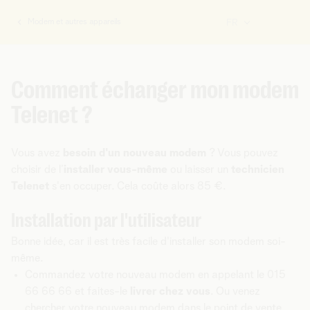
Modem et autres appareils
FR
Vous
êtes
ici:
Comment échanger mon modem
Telenet ?
Vous avez
besoin d'un nouveau modem
? Vous pouvez
choisir de l’
installer vous-même
ou laisser un
technicien
Telenet
s'en occuper. Cela coûte alors 85 €.
Installation par l'utilisateur
Bonne idée, car il est très facile d'installer son modem soi-
même.
Commandez votre nouveau modem en appelant le 015
66 66 66 et faites-le
livrer chez vous
. Ou venez
chercher votre nouveau modem dans le
point de vente