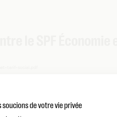
ntre le SPF Économie e
t-tarif-social.pdf
 soucions de votre vie privée