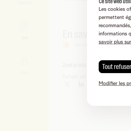
Ce site web util
Paiement
Les cookies of
permettent ég
recommandés, 
En savoir plus
informations 
Aide
savoir plus su
Les conditions générales de 
Zoek je iets anders?
Tout refuse
Profil
Partager sur
Modifier les p