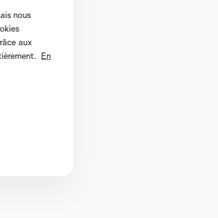
mais nous
okies
râce aux
tièrement.
En