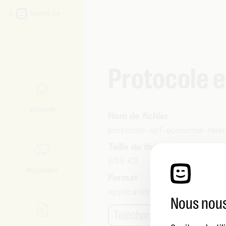
telenet.be
Protocole e
MyTelenet
Nom de fichier
protocole-spf-economie-telene
Taille du fichier
659 KB
Mes produits
Format
application/pdf
Nous nous
Télécharger