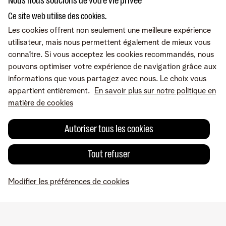
Nous nous soucions de votre vie privée
Ce site web utilise des cookies.
Les cookies offrent non seulement une meilleure expérience
utilisateur, mais nous permettent également de mieux vous
connaître. Si vous acceptez les cookies recommandés, nous
pouvons optimiser votre expérience de navigation grâce aux
informations que vous partagez avec nous. Le choix vous
appartient entièrement.
En savoir plus sur notre politique en
matière de cookies
Autoriser tous les cookies
Tout refuser
Une erreur ou une suggestion?
Modifier les préférences de cookies
MyTelenet
Mes produits
Paiement
Aide
Profil
Conditions
Mentions légales
Droit de rétractation
Modifier les préférences de
cookies
Qualité des services
Accessibilité
© Telenet 2026 - Telenet SRL – Liersesteenweg 4, 2800 Malines –