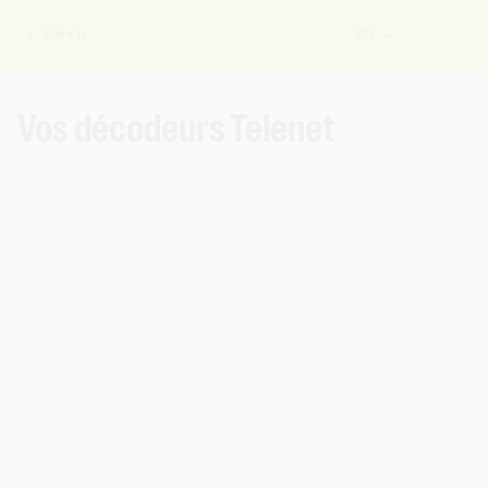
Votre tv
FR
Vous
êtes
ici:
Vos décodeurs Telenet